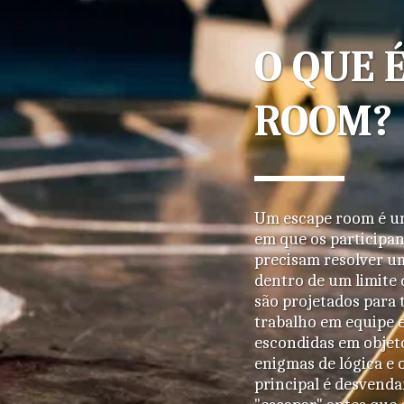
O QUE 
ROOM?
Um escape room é um
em que os participan
precisam resolver um
dentro de um limite 
são projetados para t
trabalho em equipe e 
escondidas em objeto
enigmas de lógica e o
principal é desvendar