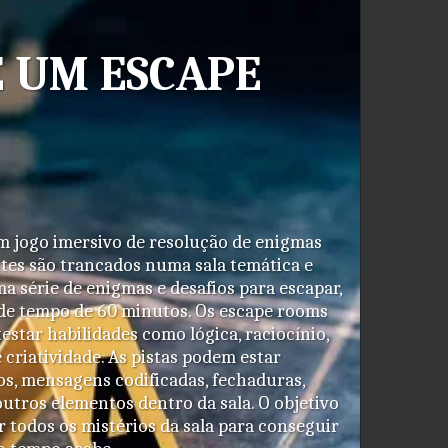
É UM ESCAPE 
 jogo imersivo de resolução de enigmas 
tes são trancados numa sala temática e 
a série de enigmas e desafios para escapar, 
de tempo de 60 minutos. Os escape rooms 
estar habilidades como lógica, raciocínio, 
criatividade. As pistas podem estar 
s, mensagens codificadas, fechaduras, 
utros elementos dentro da sala. O objetivo 
 todos os mistérios da sala para conseguir 